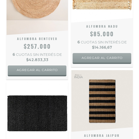
ALFOMBRA NADU
$85.000
ALFOMBRA BENTEVEO
6
CUOTAS SIN INTERÉS DE
$257.000
$14.166,67
6
CUOTAS SIN INTERÉS DE
$42.833,33
ALFOMBRA JAIPUR