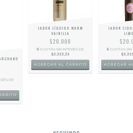
JABON LÍQUIDO WARM
JABON LIQU
VAINILLA
LIM
$20.000
$20.
6
CUOTAS SIN INTERÉS DE
6
CUOTAS SIN
$3.333,33
$3.33
MARCHAND
S
0
ERÉS DE
ARRITO