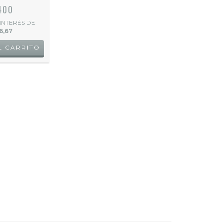
400
 INTERÉS DE
6,67
L CARRITO