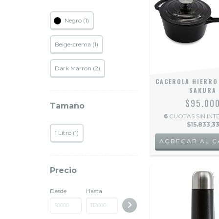
Negro (1)
Beige-crema (1)
Dark Marron (2)
CACEROLA HIERRO
SAKURA
$95.00
Tamaño
6
CUOTAS SIN INT
$15.833,3
1 Litro (1)
Precio
Desde
Hasta