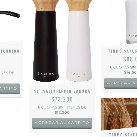
 FUNDIDO
TERMO SAKUR
$88.
0
6
CUOTAS SIN
$14.66
ERÉS DE
3
SET SALT&PEPPER SAKURA
$73.200
6
CUOTAS SIN INTERÉS DE
$12.200
TERMO SAKUR