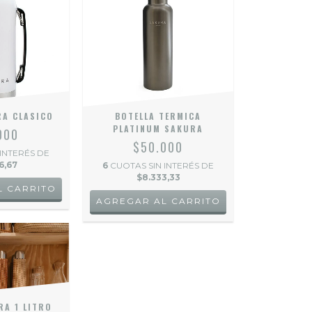
A CLASICO
BOTELLA TERMICA
PLATINUM SAKURA
000
$50.000
 INTERÉS DE
6,67
6
CUOTAS SIN INTERÉS DE
$8.333,33
A 1 LITRO