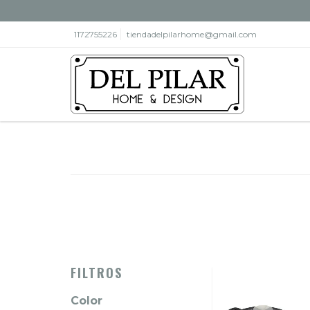
1172755226
tiendadelpilarhome@gmail.com
FILTROS
Color