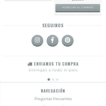
AGREGAR AL CARRITO
SEGUINOS
ENVIAMOS TU COMPRA
Entregas a todo el país
NAVEGACIÓN
Preguntas Frecuentes