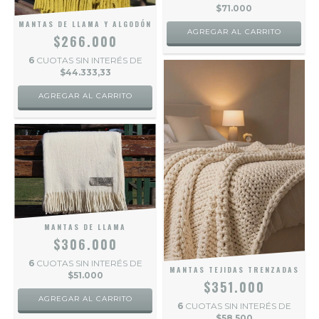
$71.000
MANTAS DE LLAMA Y ALGODÓN
AGREGAR AL CARRITO
$266.000
6
CUOTAS SIN INTERÉS DE
$44.333,33
AGREGAR AL CARRITO
MANTAS DE LLAMA
$306.000
6
CUOTAS SIN INTERÉS DE
MANTAS TEJIDAS TRENZADAS
$51.000
$351.000
AGREGAR AL CARRITO
6
CUOTAS SIN INTERÉS DE
$58.500