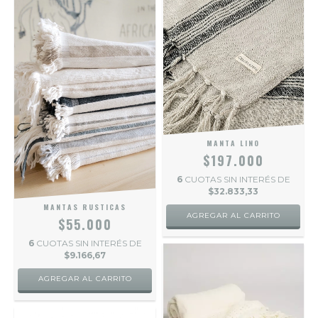
MANTA LINO
$197.000
6
CUOTAS SIN INTERÉS DE
$32.833,33
MANTAS RUSTICAS
$55.000
6
CUOTAS SIN INTERÉS DE
$9.166,67
AGREGAR AL CARRITO