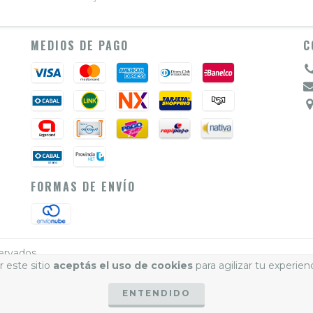
MEDIOS DE PAGO
C
FORMAS DE ENVÍO
ervados.
 este sitio
aceptás el uso de cookies
para agilizar tu experien
cá.
/
Botón de arrepentimiento
ENTENDIDO