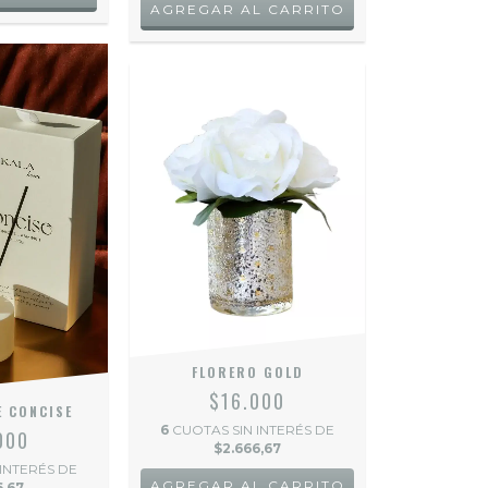
FLORERO GOLD
$16.000
E CONCISE
6
CUOTAS SIN INTERÉS DE
000
$2.666,67
 INTERÉS DE
6,67