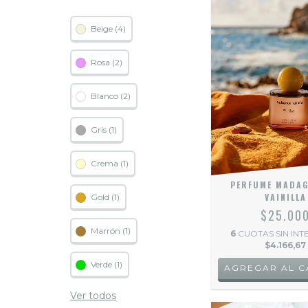
Beige (4)
Rosa (2)
Blanco (2)
Gris (1)
Crema (1)
PERFUME MADA
VAINILLA
Gold (1)
$25.00
Marrón (1)
6
CUOTAS SIN INT
$4.166,67
Verde (1)
Ver todos