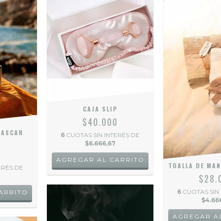
CAJA SLIP
$40.000
GASCAR
6
CUOTAS SIN INTERÉS DE
$6.666,67
0
AGREGAR AL CARRITO
TOALLA DE MA
ERÉS DE
$28.
6
CUOTAS SIN
$4.66
AGREGAR A