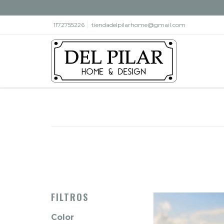
1172755226
tiendadelpilarhome@gmail.com
FILTROS
Color