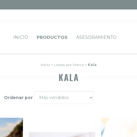
ENTREGA INMEDIATA
INICIO
PRODUCTOS
ASESORAMIENTO
Inicio
>
Lineas por Marca
>
Kala
KALA
Ordenar por