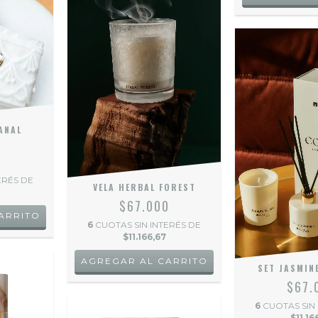
ANAL
A
0
ERÉS DE
VELA HERBAL FOREST
$67.000
6
CUOTAS SIN INTERÉS DE
$11.166,67
SET JASMIN
$67.
6
CUOTAS SIN
$11.16