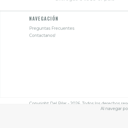
NAVEGACIÓN
Preguntas Frecuentes
Contactanos!
Copyright Del Pilar - 2026. Todos los derechos res
Al navegar por
Defensa de las y los consumidores. Para reclamos
ingresá a