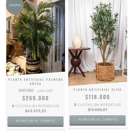
OFERTA
PLANTA ARTIFICIAL PALMERA
ARECA
$461.000
PLANTA ARTIFICIAL OLIVO
44
% OFF
$118.000
$260.000
6
CUOTAS SIN INTERÉS DE
6
CUOTAS SIN INTERÉS DE
$19.666,67
$43.333,33
AGREGAR AL CARRITO
AGREGAR AL CARRITO