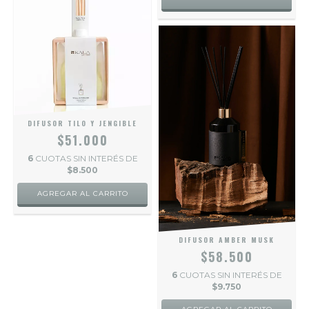
DIFUSOR TILO Y JENGIBLE
$51.000
6
CUOTAS SIN INTERÉS DE
$8.500
DIFUSOR AMBER MUSK
$58.500
6
CUOTAS SIN INTERÉS DE
$9.750