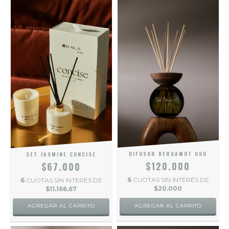
DIFUSOR BERGAMOT OUD
SET JASMINE CONCISE
$120.000
$67.000
6
CUOTAS SIN INTERÉS DE
6
CUOTAS SIN INTERÉS DE
$20.000
$11.166,67