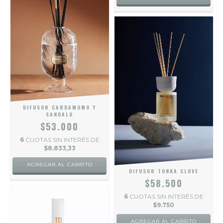
DIFUSOR CARDAMOMO Y
SANDALO
$53.000
6
CUOTAS SIN INTERÉS DE
$8.833,33
DIFUSOR TONKA CLOVE
$58.500
6
CUOTAS SIN INTERÉS DE
$9.750