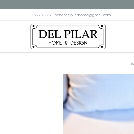
1172755226
tiendadelpilarhome@gmail.com
Ini