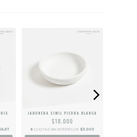
GRIS
JABONERA SIMIL PIEDRA BLANCA
JABONER
$18.000
66,67
6
CUOTAS SIN INTERÉS DE
$3.000
6
CUOTAS S