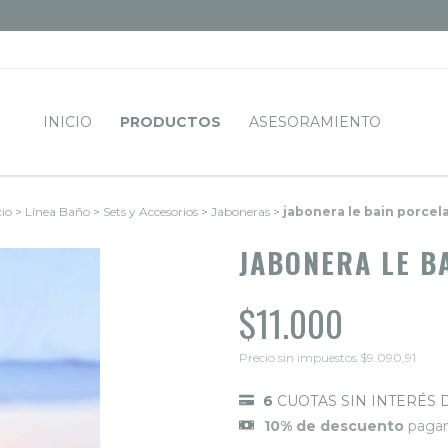
ENTREGA INMEDIATA
INICIO
PRODUCTOS
ASESORAMIENTO
cio
>
Línea Baño
>
Sets y Accesorios
>
Jaboneras
>
jabonera le bain porcel
JABONERA LE B
$11.000
Precio sin impuestos
$9.090,91
6
CUOTAS SIN INTERÉS 
10% de descuento
pagan